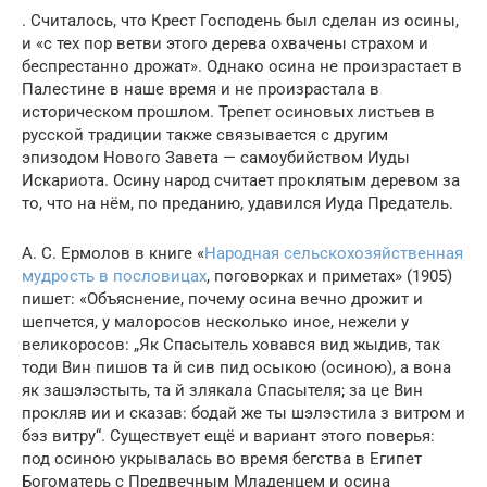
. Считалось, что Крест Господень был сделан из осины,
и «с тех пор ветви этого дерева охвачены страхом и
беспрестанно дрожат». Однако осина не произрастает в
Палестине в наше время и не произрастала в
историческом прошлом. Трепет осиновых листьев в
русской традиции также связывается с другим
эпизодом Нового Завета — самоубийством Иуды
Искариота. Осину народ считает проклятым деревом за
то, что на нём, по преданию, удавился Иуда Предатель.
А. С. Ермолов в книге «
Народная сельскохозяйственная
мудрость в пословицах
, поговорках и приметах» (1905)
пишет: «Объяснение, почему осина вечно дрожит и
шепчется, у малоросов несколько иное, нежели у
великоросов: „Як Спасытель ховався вид жыдив, так
тоди Вин пишов та й сив пид осыкою (осиною), а вона
як зашэлэстыть, та й злякала Спасытеля; за це Вин
прокляв ии и сказав: бодай же ты шэлэстила з витром и
бэз витру“. Существует ещё и вариант этого поверья:
под осиною укрывалась во время бегства в Египет
Богоматерь с Предвечным Младенцем и осина