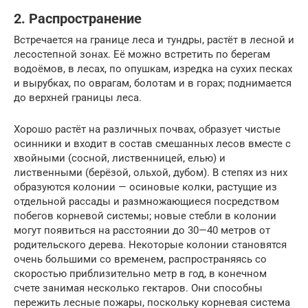
2. Распространение
Встречается на границе леса и тундры, растёт в лесной и
лесостепной зонах. Её можно встретить по берегам
водоёмов, в лесах, по опушкам, изредка на сухих песках
и вырубках, по оврагам, болотам и в горах; поднимается
до верхней границы леса.
Хорошо растёт на различных почвах, образует чистые
осинники и входит в состав смешанных лесов вместе с
хвойными (сосной, лиственницей, елью) и
лиственными (берёзой, ольхой, дубом). В степях из них
образуются колонии — осиновые колки, растущие из
отдельной рассады и размножающиеся посредством
побегов корневой системы; новые стебли в колонии
могут появиться на расстоянии до 30—40 метров от
родительского дерева. Некоторые колонии становятся
очень большими со временем, распространяясь со
скоростью приблизительно метр в год, в конечном
счете занимая несколько гектаров. Они способны
пережить лесные пожары, поскольку корневая система