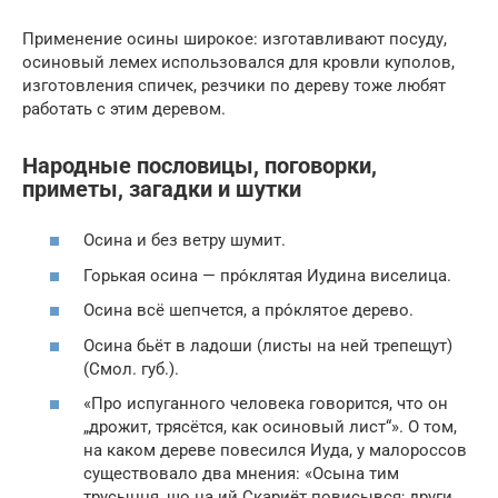
Применение осины широкое: изготавливают посуду,
осиновый лемех использовался для кровли куполов,
изготовления спичек, резчики по дереву тоже любят
работать с этим деревом.
Народные пословицы, поговорки,
приметы, загадки и шутки
Осина и без ветру шумит.
Горькая осина — про́клятая Иудина виселица.
Осина всё шепчется, а про́клятое дерево.
Осина бьёт в ладоши (листы на ней трепещут)
(Смол. губ.).
«Про испуганного человека говорится, что он
„дрожит, трясётся, как осиновый лист“». О том,
на каком дереве повесился Иуда, у малороссов
существовало два мнения: «Осына тим
трусыцця, що на ий Скариёт повисывся; други