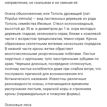
направлении, не скалывая и не сминая её.
Осина обыкновенная, или Тополь дрожащий (лат.
Pópulus trémula) — вид лиственных деревьев из рода
Тополь семейства Ивовые. Ствол колонновидный,
высотой до 35 м. и диаметром до 1 м. кора молодых
деревьев гладкая, зеленовато-серая, ближе к комлевой
части с возрастом трещиноватая, темно-серая. Крона
образована скелетными ветвями нескольких порядков.
В нижней части кроны ветви обрастают
многочисленными укороченными побегами. Листья
округлые, с крупными, тупо заостренными зубцами по
краю. Черешки длинные, посередине сплюснутые,
поэтому листья колеблются даже при слабом ветре, что
послужило причиной для возникновения его
ботанического названия. Известны различные
разновидности осины, отличающиеся временем
распускания листьев, окраской коры и строением
кроны (пирамидальные и плакучие формы).
Осиновые леса