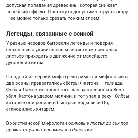
допуская попадания древесины, которая снижает
лечебный эффект. Поэтому недопустимо стругать кору
– ее можно только срезать тонким слоем
Легенды, связанные с осиной
У разных народов бытовали легенды и поверия,
связанные с удивительным свойством осиновых
листьев приходить в движение от малейшего
дуновения ветра.
По одной из версий мифа греко-римской мифологии в
две осины превратились сёстры Фаэтона — гелиады
Феба и Лампетия после того, как разгневанный Зевс
убил Фаэтона ударом молнии, и тот упал в реку . Слёзы,
которые они роняли в быстрые воды реки По,
становились янтарём.
В христианской мифологии
осиновые листья до сих пор
дрожат от ужаса, вспоминая о Распятии