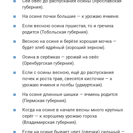
Сей овёс до распускания осины (Ярославская
губерния).
На осине почки большие — к урожаю ячменя.
Если весною осина пушистая, то и гречиха
родится (Тобольская губерния).
Весною на осине и берёзе хорошая мочка —
будет хлеб ядрёный (хороший зерном).
Осина в серёжках — урожай на овёс
(Оренбургская губерния).
Если с осины весною, ещё до распускания
почек и роста трав, свесятся кисточки — к
урожаю ячменя и полбы (удмуртская).
На осине длинные шишки — ячмень родится
(Пермская губерния).
Когда на осине в начале весны много крупных
серёг — к хорошему урожаю гороха
(Владимирская губерния).
Если на осине бывает цвет (овечки) сильный —