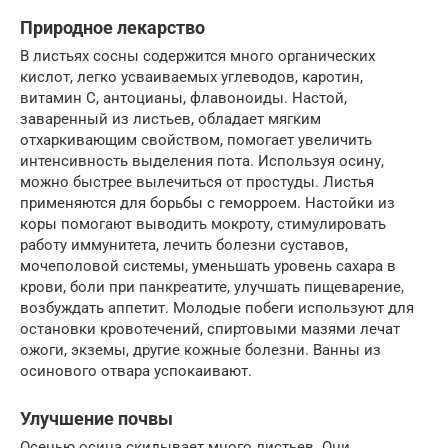
Природное лекарство
В листьях сосны содержится много органических
кислот, легко усваиваемых углеводов, каротин,
витамин C, антоцианы, флавоноиды. Настой,
заваренный из листьев, обладает мягким
отхаркивающим свойством, помогает увеличить
интенсивность выделения пота. Используя осину,
можно быстрее вылечиться от простуды. Листья
применяются для борьбы с геморроем. Настойки из
коры помогают выводить мокроту, стимулировать
работу иммунитета, лечить болезни суставов,
мочеполовой системы, уменьшать уровень сахара в
крови, боли при панкреатите, улучшать пищеварение,
возбуждать аппетит. Молодые побеги используют для
остановки кровотечений, спиртовыми мазями лечат
ожоги, экземы, другие кожные болезни. Ванны из
осинового отвара успокаивают.
Улучшение почвы
Осенью осина скидывает много листьев. Они