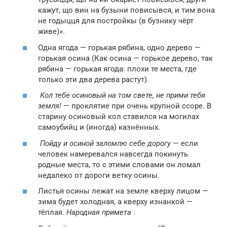
кажут, що вин на бузыни повисывся, и тим вона
не годыцця для постройкы (в бузнику чёрт
живе)».
Одна ягода — горькая рябина, одно дерево —
горькая осина (Как осина — горькое дерево, так
рябина — горькая ягода: плохи те места, где
только эти два дерева растут).
Кол тебе осиновый на том свете, не прими тебя
земля!
— проклятие при очень крупной ссоре. В
старину осиновый кол ставился на могилах
самоубийц и (иногда) казнённых.
Пойду и осиной заломлю себе дорогу
— если
человек намеревался навсегда покинуть
родные места, то с этими словами он ломал
недалеко от дороги ветку осины.
Листья осины лежат на земле кверху лицом —
зима будет холодная, а кверху изнанкой —
тёплая.
Народная примета
.