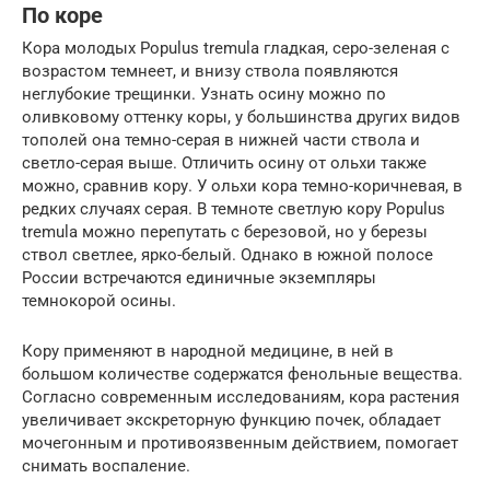
По коре
Кора молодых Populus tremula гладкая, серо-зеленая с
возрастом темнеет, и внизу ствола появляются
неглубокие трещинки. Узнать осину можно по
оливковому оттенку коры, у большинства других видов
тополей она темно-серая в нижней части ствола и
светло-серая выше. Отличить осину от ольхи также
можно, сравнив кору. У ольхи кора темно-коричневая, в
редких случаях серая. В темноте светлую кору Populus
tremula можно перепутать с березовой, но у березы
ствол светлее, ярко-белый. Однако в южной полосе
России встречаются единичные экземпляры
темнокорой осины.
Кору применяют в народной медицине, в ней в
большом количестве содержатся фенольные вещества.
Согласно современным исследованиям, кора растения
увеличивает экскреторную функцию почек, обладает
мочегонным и противоязвенным действием, помогает
снимать воспаление.