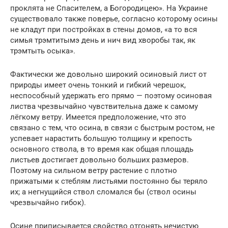
проклята не Спасителем, а Богородицею». На Украине
существовало также поверье, согласно которому осины
не кладут при постройках в стены домов, «а то вся
симья трэмтитымэ день и нич вид хворобы так, як
трэмтыть осыка».
Фактически же довольно широкий осиновый лист от
природы имеет очень тонкий и гибкий черешок,
неспособный удержать его прямо — поэтому осиновая
листва чрезвычайно чувствительна даже к самому
лёгкому ветру. Имеется предположение, что это
связано с тем, что осина, в связи с быстрым ростом, не
успевает нарастить большую толщину и крепость
основного ствола, в то время как общая площадь
листьев достигает довольно больших размеров.
Поэтому на сильном ветру растение с плотно
прижатыми к стеблям листьями постоянно бы теряло
их; а негнущийся ствол сломался бы (ствол осины
чрезвычайно гибок).
Осине приписывается свойство отгонять нечистую