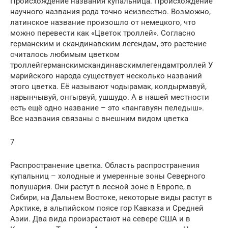
Происхождение названия купальница. Происхождение
научного названия рода точно неизвестно. Возможно,
латинское название произошло от немецкого, что
можно перевести как «Цветок троллей». Согласно
германским и скандинавским легендам, это растение
считалось любимым цветком
троллейгерманскимскандинавскимлегендамтроллей У
марийского народа существует несколько названий
этого цветка. Её называют чодырамак, колдырмавуй,
нарынчывуй, онгырвуй, ушшудо. А в нашей местности
есть ещё одно название – это «пангавуян пеледыш».
Все названия связаны с внешним видом цветка
7
Распространение цветка. Область распространения
купальниц – холодные и умеренные зоны Северного
полушария. Они растут в лесной зоне в Европе, в
Сибири, на Дальнем Востоке, некоторые виды растут в
Арктике, в альпийском поясе гор Кавказа и Средней
Азии. Два вида произрастают на севере США и в