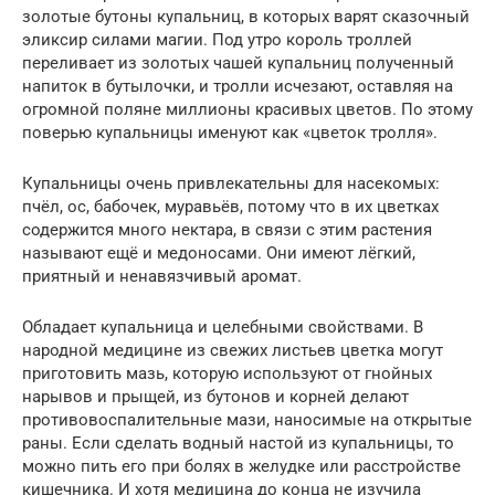
золотые бутоны купальниц, в которых варят сказочный
эликсир силами магии. Под утро король троллей
переливает из золотых чашей купальниц полученный
напиток в бутылочки, и тролли исчезают, оставляя на
огромной поляне миллионы красивых цветов. По этому
поверью купальницы именуют как «цветок тролля».
Купальницы очень привлекательны для насекомых:
пчёл, ос, бабочек, муравьёв, потому что в их цветках
содержится много нектара, в связи с этим растения
называют ещё и медоносами. Они имеют лёгкий,
приятный и ненавязчивый аромат.
Обладает купальница и целебными свойствами. В
народной медицине из свежих листьев цветка могут
приготовить мазь, которую используют от гнойных
нарывов и прыщей, из бутонов и корней делают
противовоспалительные мази, наносимые на открытые
раны. Если сделать водный настой из купальницы, то
можно пить его при болях в желудке или расстройстве
кишечника. И хотя медицина до конца не изучила