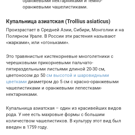
оранжевыми нектарниками и темно-
оранжевыми чашелистиками.
Купальница азиатская (Trollius asiaticus)
Произрастает в Средней Азии, Сибири, Монголии и на
Полярном Урале. В России эти растения называют
«жарками», или «огоньками».
Это травянистые кистекорневые многолетники с
черешковыми прикорневыми пальчато-
пятираздельными листьями длиной 20-30 см,
цветоносом до 50
см высотой и шаровидными
цветками
диаметром до 5 см с красно-оранжевыми
чашелистиками и оранжевыми лепестками-
нектарниками.
Купальница азиатская – один из красивейших видов
рода. У нее есть махровые формы с большим
количеством чашелистиков. В культуру этот вид был
введен в 1759 году.