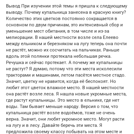
Вывод При изучении этой темы я пришла к следующему
выводу. Почему купальница занесена в красную книгу?
Количество этих цветков постоянно сокращается в
основном по двум причинам, это интенсивный сбор и
уменьшение мест обитания, в том числе и из-за
мелиорации. В нашей местности возле села Елеево
между ельником и березняком на лугу теперь она почти
не растёт, можно их сосчитать на пальчиках. Раньше
вдоль этой полянки протекала небольшая речка.
Речушка и сейчас протекает. А почему же купальницы
не растут? Я думаю, потому что эти места исколесили
тракторами и машинами, летом пасётся местное стадо.
Значит, цветку не нравится, когда её беспокоят. Но
любит этот цветок влажное место. В нашей местности
она растёт возле леса. Я нашла новые укромные места,
где растут купальницы. Это место в ельнике, где нет
воды. Там бывает меньше народу. Версия о том, что
купальница растёт возле водоёмов, тоже не очень
верна. Значит, они любят укромное место. Могут расти
на лугу и в лесу. Давайте беречь эти места. Я
предложила своему классу побывать на этом месте и