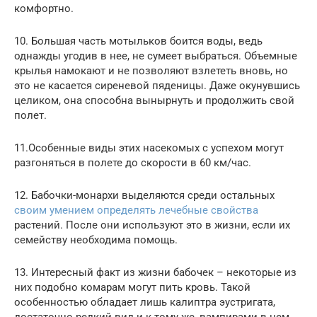
комфортно.
10. Большая часть мотыльков боится воды, ведь
однажды угодив в нее, не сумеет выбраться. Объемные
крылья намокают и не позволяют взлететь вновь, но
это не касается сиреневой пяденицы. Даже окунувшись
целиком, она способна вынырнуть и продолжить свой
полет.
11.Особенные виды этих насекомых с успехом могут
разгоняться в полете до скорости в 60 км/час.
12. Бабочки-монархи выделяются среди остальных
своим умением определять лечебные свойства
растений. После они используют это в жизни, если их
семейству необходима помощь.
13. Интересный факт из жизни бабочек – некоторые из
них подобно комарам могут пить кровь. Такой
особенностью обладает лишь калиптра эустригата,
достаточно редкий вид и к тому же, вампирами в нем