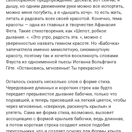
дышу, но одним движением руки можно все испортить,
можно меня погубить, а я «дышать хочу». то есть жить,
летать и радовать всех своей красотой. Конечно, тема
красоты — одна из главных в творчестве Афанасия
Фета. Такие стихотворения, как «Шепот, робкое
дыхание. «. «Это утро, радость эта. «, можно с
уверенностью назвать гимном красоте. Но «Бабочка»
запечатлела именно мимолетную, сиюминутную
красоту, поэтому так и хочется воскликнуть словами
Фауста из одноименной пьесы Иоганна Вольфганга
Гёте. «Остановись, мгновенье! Ты прекрасно!»
Осталось сказать несколько слов о форме стиха.
Чередование длинных и коротких строк как будто
передает прерывистое дыхание бабочки, только что
порхавшей, а теперь присевшей на легкий цветок, чтобы
через мгновенье, «сверкнув, раскинуть крылья» и
улететь. Сама же форма стиха, возможно, вызовет
ассоциацию с формой крыльев бабочки, ведь длинная,
а потом короткая строка создают некое подобие
треугольника, что и создает основу для формы крыла.