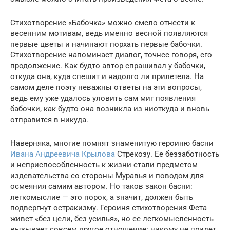
Стихотворение «Бабочка» можно смело отнести к
весенним мотивам, ведь именно весной появляются
первые цветы и начинают порхать первые бабочки.
Стихотворение напоминает диалог, точнее говоря, его
продолжение. Как будто автор спрашивал у бабочки,
откуда она, куда спешит и надолго ли прилетела. На
самом деле поэту неважны ответы на эти вопросы,
ведь ему уже удалось уловить сам миг появления
бабочки, как будто она возникла из ниоткуда и вновь
отправится в никуда.
Наверняка, многие помнят знаменитую героиню басни
Ивана Андреевича Крылова
Стрекозу. Ее беззаботность
и неприспособленность к жизни стали предметом
издевательства со стороны Муравья и поводом для
осмеяния самим автором. Но таков закон басни:
легкомыслие — это порок, а значит, должен быть
подвергнут остракизму. Героиня стихотворения Фета
живет «без цели, без усилья», но ее легкомысленность
вызывает совсем другое отношение: никому не придет