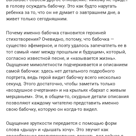
в голову осуждать бабочку. Это как будто наругать
ребенка за то, что он не думает о завтрашнем дне, а
живет только сегодняшним.
Почему именно бабочка становится героиней
стихотворения? Очевидно, потому, что бабочка —
существо эфемерное, и поэту удалось запечатлеть ее в
тот самый «миг между прошлым и будущим», который,
согласно известной песне, и «называется жизнь».
Ощущение мимолетности подчеркивается и описанием
самой бабочки: здесь нет детального подробного
портрета, ведь герой видит бабочку всего несколько
секунд. Этого достаточно, чтобы заметить только
«воздушное очертание» и на крыльях «бархат с живым
мерцаньем». Эти, в общем-то, скудные детали описания
позволяют каждому читателю представить именно
свою бабочку, которую он когда-то видел.
Ощущение хрупкости передается с помощью форм
слова «дышу» и «дышать хочу». Это звучит как
своеобразное предупреждение: дескать, вот сейчас я