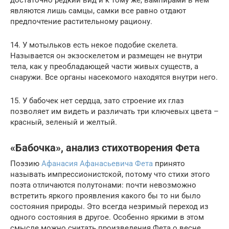
являются лишь самцы, самки все равно отдают
предпочтение растительному рациону.
14. У мотыльков есть некое подобие скелета.
Называется он экзоскелетом и размещен не внутри
тела, как у преобладающей части живых существ, а
снаружи. Все органы насекомого находятся внутри него.
15. У бабочек нет сердца, зато строение их глаз
позволяет им видеть и различать три ключевых цвета –
красный, зеленый и желтый.
«Бабочка», анализ стихотворения Фета
Поэзию
Афанасия Афанасьевича Фета
принято
называть импрессионистской, потому что стихи этого
поэта отличаются полутонами: почти невозможно
встретить яркого проявления какого бы то ни было
состояния природы. Это всегда незримый переход из
одного состояния в другое. Особенно яркими в этом
смысле можно считать произведения Фета о весне.